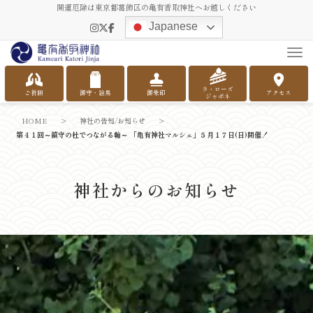
開運厄除は東京都葛飾区の亀有香取神社へお越しください
Japanese
Tog
ラ・ローズ
ご祈願
御守・絵馬
御朱印
アクセス
ジャポネ
HOME
>
神社の告知/お知らせ
>
第４１回～鎮守の杜でつながる輪～ 「亀有神社マルシェ」５月１７日(日)開催！
神社からのお知らせ