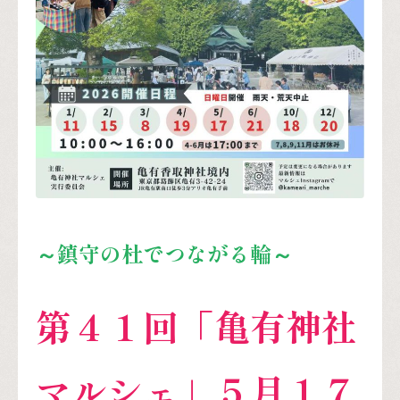
～鎮守の杜でつながる輪～
第４１
回「亀有神社
マルシェ」５月１７