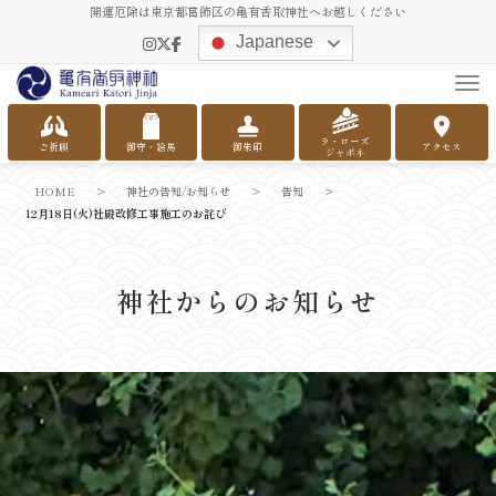
開運厄除は東京都葛飾区の亀有香取神社へお越しください
Japanese
Tog
ラ・ローズ
ご祈願
御守・絵馬
御朱印
アクセス
ジャポネ
HOME
>
神社の告知/お知らせ
>
告知
>
12月18日(火)社殿改修工事施工のお詫び
神社からのお知らせ