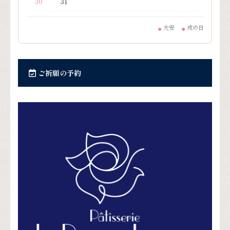
30
31
大安
戌の日
●
●
ご祈願の予約