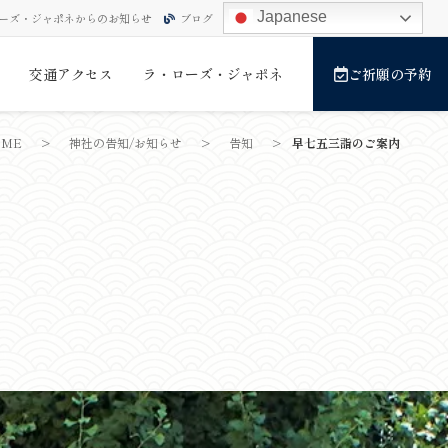
Japanese
ーズ・ジャポネからのお知らせ
ブログ
交通アクセス
ラ・ローズ・ジャポネ
ご祈願の予約
OME
>
神社の告知/お知らせ
>
告知
>
早七五三詣のご案内