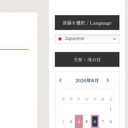
言語を選択 / Language
Japanese
大安・戌の日
2026年8月
日
月
火
水
木
金
土
1
2
3
4
5
6
7
8